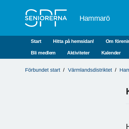
Till övergripande innehåll
Hammarö
Start
Hitta på hemsidan!
Om föreni
Bli medlem
Aktiviteter
Kalender
Du
Förbundet start
Värmlandsdistriktet
Ha
är
här: