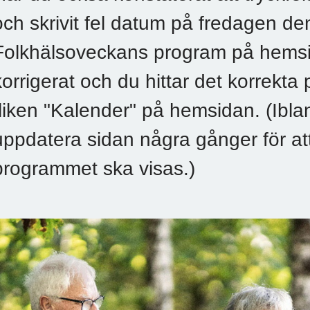
och skrivit fel datum på fredagen de
Folkhälsoveckans program på hemsi
korrigerat och du hittar det korrekt
fliken "Kalender" på hemsidan. (Ib
uppdatera sidan några gånger för att
programmet ska visas.)