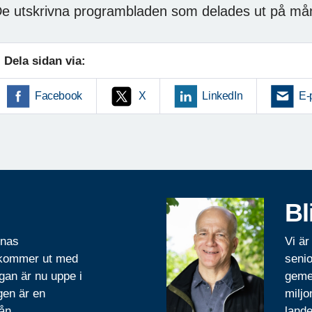
e utskrivna programbladen som delades ut på må
Dela sidan via:
Facebook
X
LinkedIn
E-
Bl
rnas
Vi är
 kommer ut med
senio
gan är nu uppe i
geme
gen är en
miljo
ån.
lande