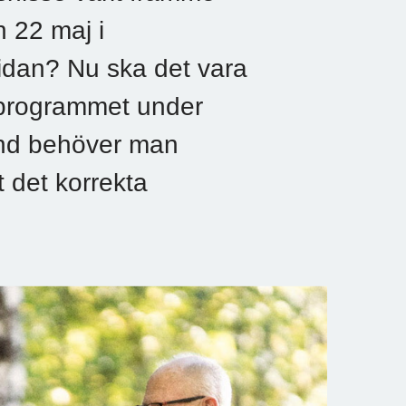
n 22 maj i
dan? Nu ska det vara
a programmet under
land behöver man
 det korrekta