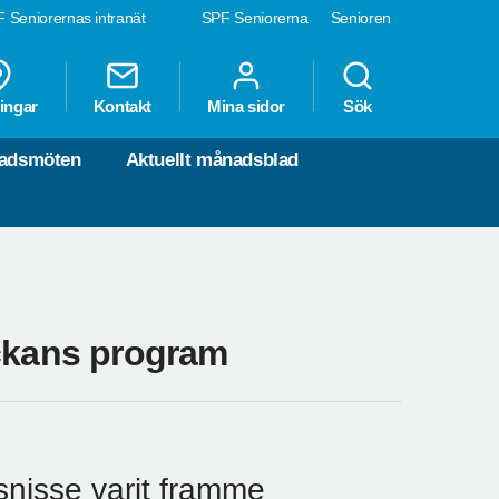
 Seniorernas intranät
SPF Seniorerna
Senioren
ingar
Kontakt
Mina sidor
Sök
nadsmöten
Aktuellt månadsblad
eckans program
lsnisse varit framme