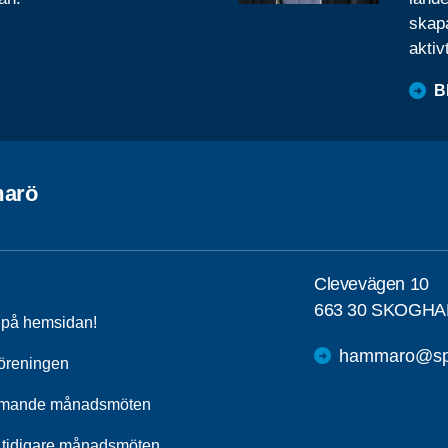
skapa
aktiv
B
arö
Clevevägen 10
663 30 SKOGHA
a på hemsidan!
hammaro@spf
öreningen
mande månadsmöten
 tidigare månadsmöten