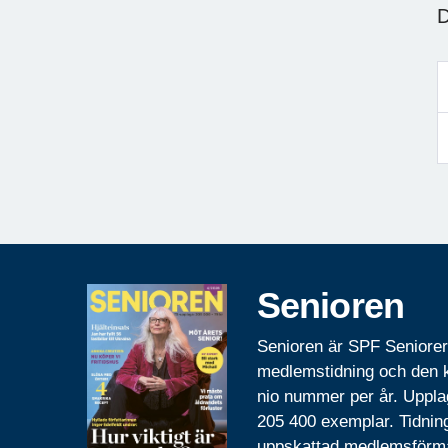
D
Senioren
Senioren är SPF Seniore
medlemstidning och den
nio nummer per år. Uppla
205 400 exemplar. Tidnin
uppskattad medlemsförm