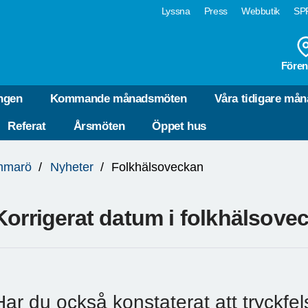
Lyssna
Press
Webbutik
SPF
Fören
ngen
Kommande månadsmöten
Våra tidigare må
Referat
Årsmöten
Öppet hus
mmarö
Nyheter
Folkhälsoveckan
Korrigerat datum i folkhälsov
Har du också konstaterat att tryckfe