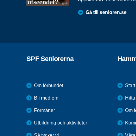
Gå till senioren.se
SPF Seniorerna
Hamm
Om förbundet
Start
Bli medlem
Hitt
Förmåner
Om f
Utbildning och aktiviteter
Kom
Så tycker vi
Våra