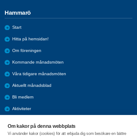
Hammarö
Start
Hitta på hemsidan!
Om föreningen
Kommande månadsmöten
Våra tidigare månadsmöten
Aktuellt månadsblad
Bli medlem
Aktiviteter
Kalender
Om kakor på denna webbplats
Referat
Vi använder kakor (cookies) för att erbjuda dig som besökare en bättre