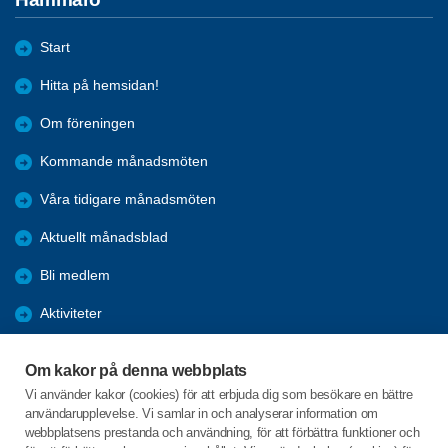
Start
Hitta på hemsidan!
Om föreningen
Kommande månadsmöten
Våra tidigare månadsmöten
Aktuellt månadsblad
Bli medlem
Aktiviteter
Kalender
Om kakor på denna webbplats
Referat
Vi använder kakor (cookies) för att erbjuda dig som besökare en bättre
användarupplevelse. Vi samlar in och analyserar information om
Årsmöten
webbplatsens prestanda och användning, för att förbättra funktioner och