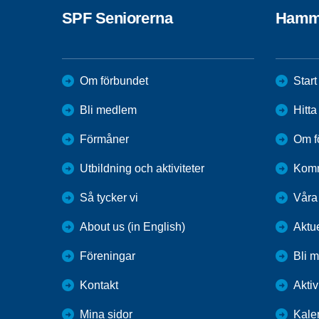
SPF Seniorerna
Hamm
Om förbundet
Start
Bli medlem
Hitt
Förmåner
Om f
Utbildning och aktiviteter
Kom
Så tycker vi
Våra
About us (in English)
Aktu
Föreningar
Bli 
Kontakt
Aktiv
Mina sidor
Kale