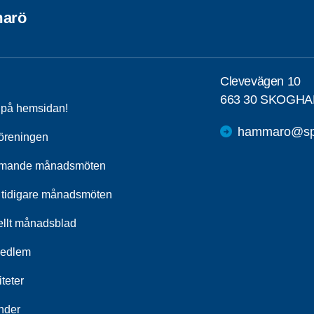
arö
Clevevägen 10
663 30 SKOGHA
a på hemsidan!
hammaro@spf
öreningen
mande månadsmöten
 tidigare månadsmöten
ellt månadsblad
medlem
iteter
nder