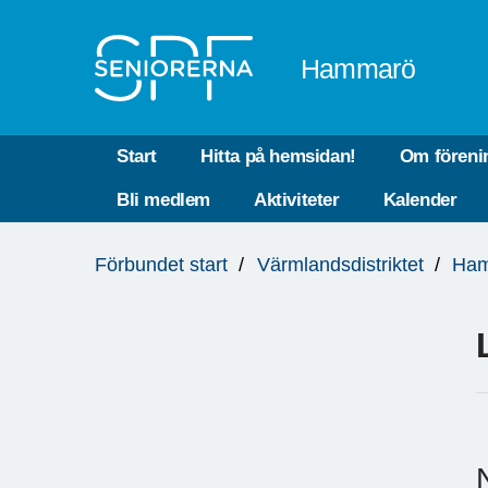
Till övergripande innehåll
Hammarö
Start
Hitta på hemsidan!
Om föreni
Bli medlem
Aktiviteter
Kalender
Du
Förbundet start
Värmlandsdistriktet
Ha
är
här: