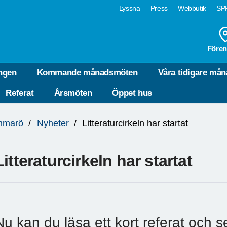
Lyssna
Press
Webbutik
SPF
Fören
ngen
Kommande månadsmöten
Våra tidigare må
Referat
Årsmöten
Öppet hus
mmarö
Nyheter
Litteraturcirkeln har startat
Litteraturcirkeln har startat
Nu kan du läsa ett kort referat och s