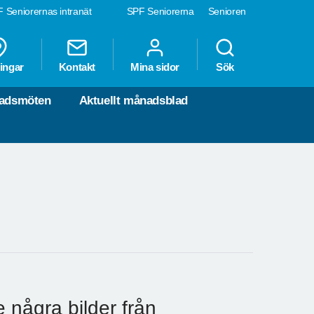
 Seniorernas intranät
SPF Seniorerna
Senioren
ingar
Kontakt
Mina sidor
Sök
nadsmöten
Aktuellt månadsblad
e några bilder från