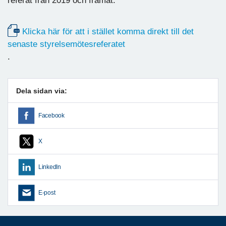
referat från 2019 och framåt.
Klicka här för att i stället komma direkt till det
senaste styrelsemötesreferatet
.
Dela sidan via:
Facebook
X
LinkedIn
E-post