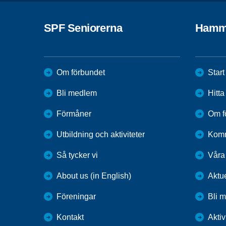
SPF Seniorerna
Hamm
Om förbundet
Start
Bli medlem
Hitt
Förmåner
Om f
Utbildning och aktiviteter
Kom
Så tycker vi
Våra
About us (in English)
Aktu
Föreningar
Bli 
Kontakt
Aktiv