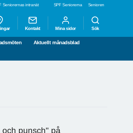
 Seniorernas intranät
SPF Seniorerna
Senioren
ingar
Kontakt
Mina sidor
Sök
nadsmöten
Aktuellt månadsblad
r och punsch" på