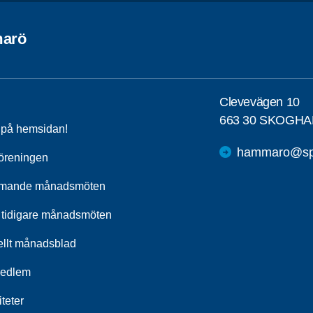
arö
Clevevägen 10
663 30 SKOGHA
a på hemsidan!
hammaro@spf
öreningen
mande månadsmöten
 tidigare månadsmöten
ellt månadsblad
medlem
iteter