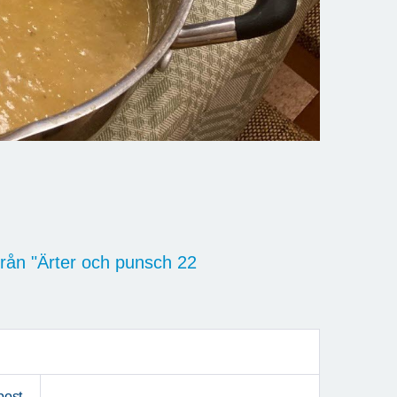
t från "Ärter och punsch 22
post