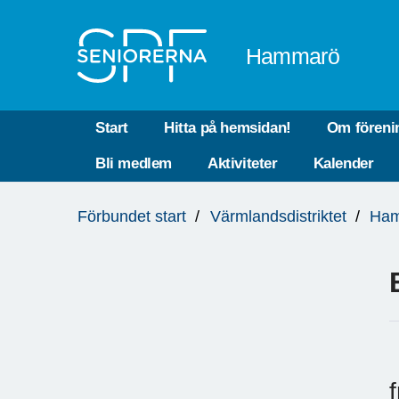
Till övergripande innehåll
Hammarö
Start
Hitta på hemsidan!
Om föreni
Bli medlem
Aktiviteter
Kalender
Du
Förbundet start
Värmlandsdistriktet
Ha
är
här: