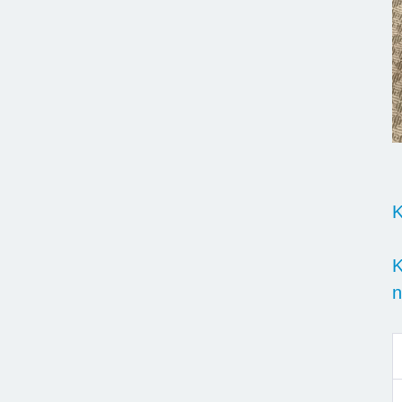
K
K
n