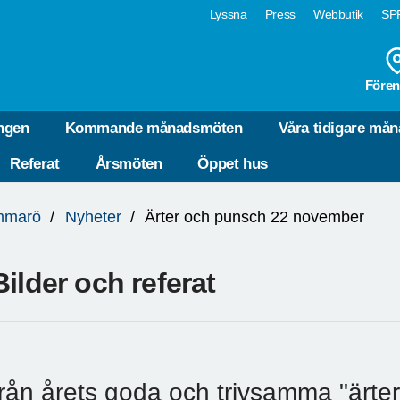
Lyssna
Press
Webbutik
SPF
Fören
ngen
Kommande månadsmöten
Våra tidigare må
Referat
Årsmöten
Öppet hus
mmarö
Nyheter
Ärter och punsch 22 november
Bilder och referat
från årets goda och trivsamma "ärte