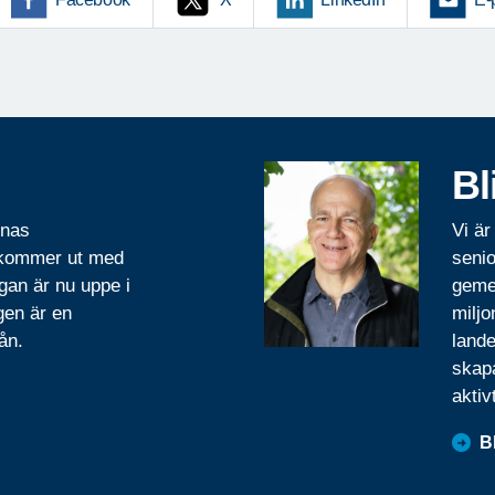
Bl
rnas
Vi är
 kommer ut med
senio
gan är nu uppe i
geme
gen är en
miljo
ån.
lande
skapa
aktiv
B