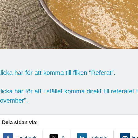
licka här för att komma till fliken "Referat".
licka här för att i stället komma direkt till referate
ovember".
Dela sidan via:
Facebook
X
LinkedIn
E-