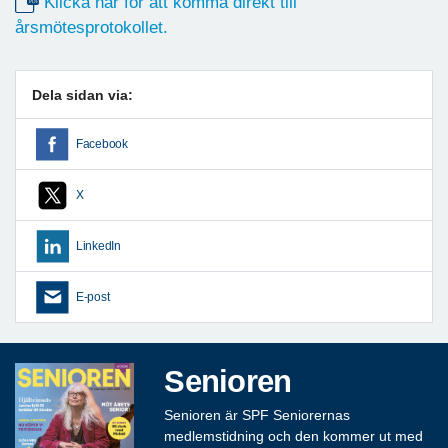
Klicka här för att komma direkt till
årsmötesprotokollet.
Dela sidan via:
Facebook
X
LinkedIn
E-post
Senioren
Senioren är SPF Seniorernas
medlemstidning och den kommer ut med