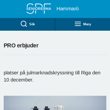
Till övergripande innehåll
Hammarö
Sök
Meny
PRO erbjuder
platser på julmarknadskryssning till Riga den
10 december.