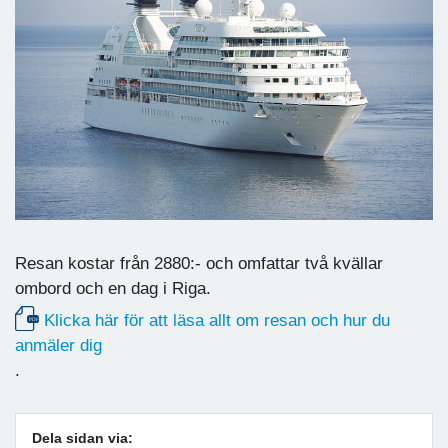
Resan kostar från 2880:- och omfattar två kvällar
ombord och en dag i Riga.
Klicka här för att läsa allt om resan och hur du
anmäler dig
.
Dela sidan via: