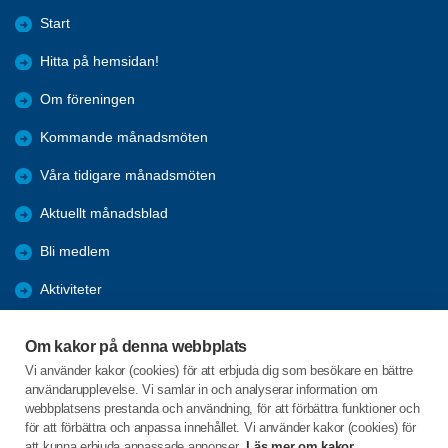
Start
Hitta på hemsidan!
Om föreningen
Kommande månadsmöten
Våra tidigare månadsmöten
Aktuellt månadsblad
Bli medlem
Aktiviteter
Kalender
Om kakor på denna webbplats
Referat
Vi använder kakor (cookies) för att erbjuda dig som besökare en bättre
användarupplevelse. Vi samlar in och analyserar information om
Årsmöten
webbplatsens prestanda och användning, för att förbättra funktioner och
för att förbättra och anpassa innehållet. Vi använder kakor (cookies) för
Öppet hus
att kunna erbjuda anpassade annonser.
Läs mer om kakor