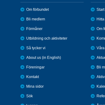
Om förbundet
Start
Bli medlem
Hitt
Förmåner
Om f
Utbildning och aktiviteter
Kom
Så tycker vi
Våra
About us (in English)
Aktu
Föreningar
Bli 
Kontakt
Aktiv
Mina sidor
Kale
Sök
Refe