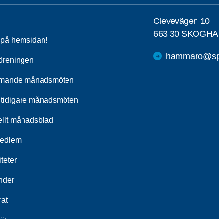
Clevevägen 10
663 30 SKOGHA
a på hemsidan!
hammaro@spf
öreningen
mande månadsmöten
 tidigare månadsmöten
ellt månadsblad
medlem
iteter
nder
rat