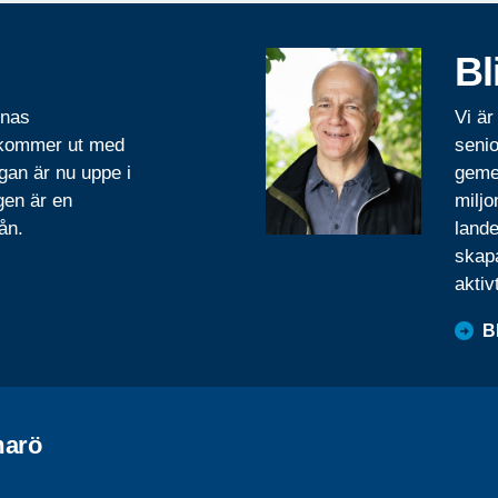
Bl
rnas
Vi är
 kommer ut med
senio
gan är nu uppe i
geme
gen är en
miljo
ån.
lande
skapa
aktiv
B
arö