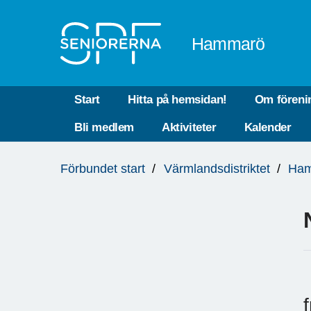
Till övergripande innehåll
Hammarö
Start
Hitta på hemsidan!
Om föreni
Bli medlem
Aktiviteter
Kalender
Du
Förbundet start
Värmlandsdistriktet
Ha
är
här: