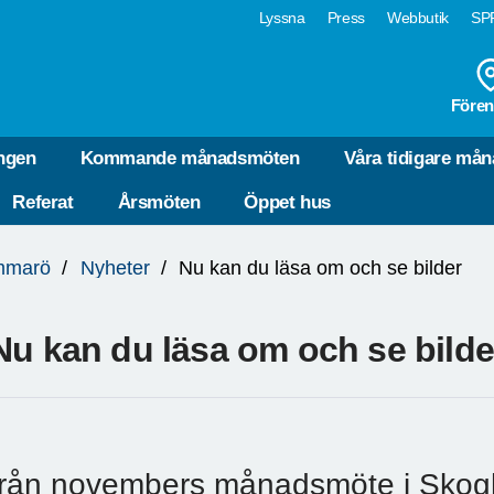
Lyssna
Press
Webbutik
SPF
Fören
ngen
Kommande månadsmöten
Våra tidigare må
Referat
Årsmöten
Öppet hus
mmarö
Nyheter
Nu kan du läsa om och se bilder
Nu kan du läsa om och se bilde
från novembers månadsmöte i Skogh