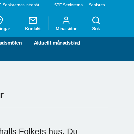
 Seniorernas intranät
SPF Seniorerna
Senioren
ingar
Kontakt
Mina sidor
Sök
nadsmöten
Aktuellt månadsblad
r
alls Folkets hus. Du