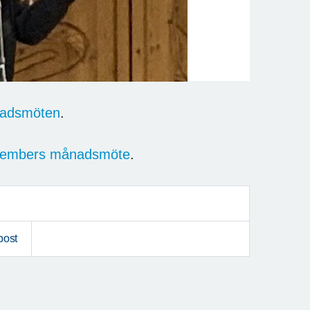
ånadsmöten
.
 novembers månadsmöte
.
post