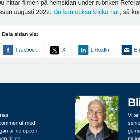
u hittar filmen på hemsidan under rubriken Referat
esan augusti 2022.
Du kan också klicka här
, så ko
Dela sidan via:
Facebook
X
LinkedIn
E-
Bl
rnas
Vi är
 kommer ut med
senio
gan är nu uppe i
geme
gen är en
miljo