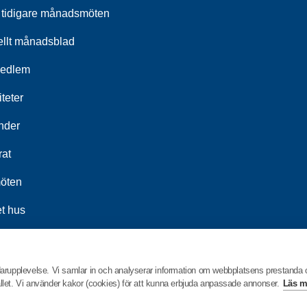
 tidigare månadsmöten
ellt månadsblad
medlem
iteter
nder
rat
öten
t hus
darupplevelse. Vi samlar in och analyserar information om webbplatsens prestanda
hållet. Vi använder kakor (cookies) för att kunna erbjuda anpassade annonser.
Läs m