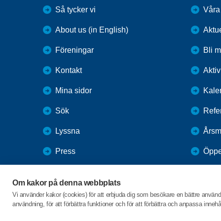
Så tycker vi
Våra
About us (in English)
Aktu
Föreningar
Bli 
Kontakt
Aktiv
Mina sidor
Kale
Sök
Refe
Lyssna
Årsm
Press
Öppe
Webbutik
Om kakor på denna webbplats
SPF Seniorernas intranät
Vi använder kakor (cookies) för att erbjuda dig som besökare en bättre använ
användning, för att förbättra funktioner och för att förbättra och anpassa inne