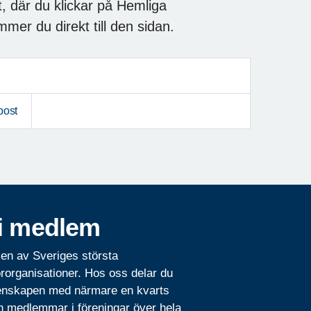
, där du klickar på Hemliga
mmer du direkt till den sidan.
post
i medlem
 en av Sveriges största
rorganisationer. Hos oss delar du
nskapen med närmare en kvarts
n medlemmar i föreningar över hela