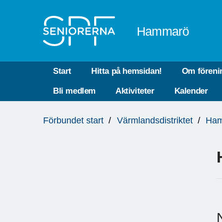
Till övergripande innehåll
Hammarö
Start
Hitta på hemsidan!
Om föreni
Bli medlem
Aktiviteter
Kalender
Du
Förbundet start
Värmlandsdistriktet
Ha
är
här: