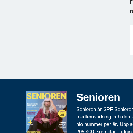
D
r
Senioren
Senioren är SPF Seniore
medlemstidning och den
nio nummer per år. Uppla
205 400 exemplar. Tidnin