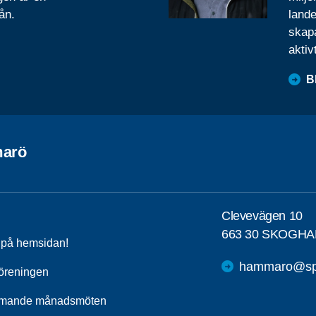
ån.
lande
skapa
aktiv
B
arö
Clevevägen 10
663 30 SKOGHA
a på hemsidan!
hammaro@spf
öreningen
mande månadsmöten