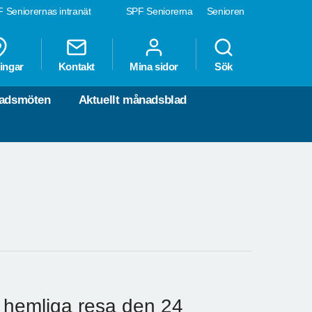
 Seniorernas intranät
SPF Seniorerna
Senioren
ingar
Kontakt
Mina sidor
Sök
nadsmöten
Aktuellt månadsblad
s hemliga resa den 24