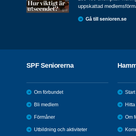
uppskattad medlemsförm
Gå till senioren.se
SPF Seniorerna
Hamm
Om förbundet
Start
Bli medlem
Hitt
Förmåner
Om f
Utbildning och aktiviteter
Kom