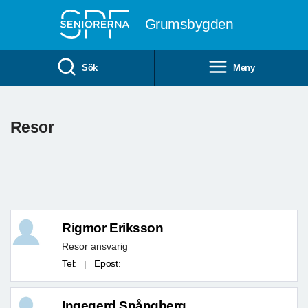
Till övergripande innehåll
Grumsbygden
Sök
Meny
Resor
Rigmor Eriksson
Resor ansvarig
Tel:
Epost:
Ingegerd Spångberg