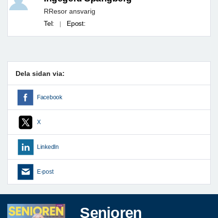
RResor ansvarig
Tel:
Epost:
Dela sidan via:
Facebook
X
LinkedIn
E-post
Senioren