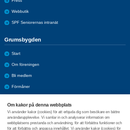
Press
Webbutik
SPF Seniorernas intranät
Grumsbygden
Start
Om föreningen
Bli medlem
Förmåner
Aktiviteter
Om kakor på denna webbplats
Månadsmöten
Vi använder kakor (cookies) för att erbjuda dig som besökare en bättre
användarupplevelse. Vi samlar in och analyserar information om
Det händer i Grums
webbplatsens prestanda och användning, för att förbättra funktioner och
för att förbättra och anpassa innehållet. Vi använder kakor (cookies) för