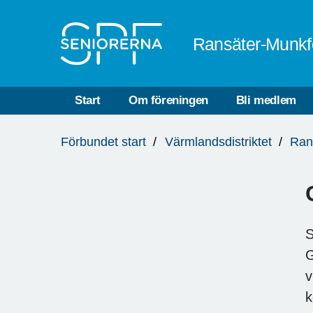
Till övergripande innehåll
Ransäter-Munkf
Start
Om föreningen
Bli medlem
Du
Förbundet start
Värmlandsdistriktet
Ran
är
här:
S
G
v
k