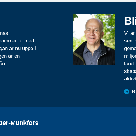
Bl
rnas
Vi är
 kommer ut med
senio
gan är nu uppe i
geme
gen är en
miljo
ån.
lande
skapa
aktiv
B
ter-Munkfors