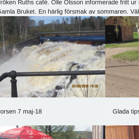
röken Ruths café. Olle Olsson informerade fritt u
amla Bruket. En härlig försmak av sommaren. Väl 
Forsen 7 maj-18 Glada tipspro