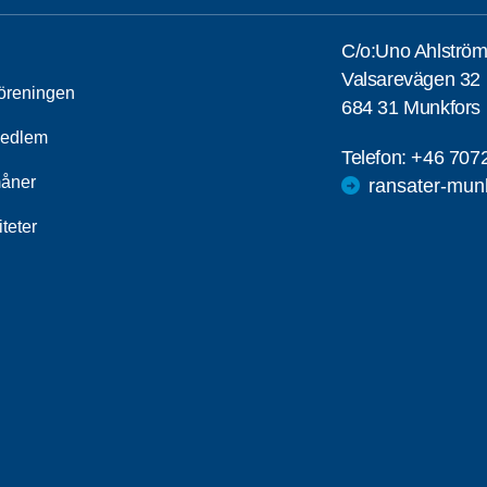
C/o:Uno Ahlströ
Valsarevägen 32
öreningen
684 31 Munkfors
medlem
Telefon:
+46 707
åner
ransater-mun
iteter