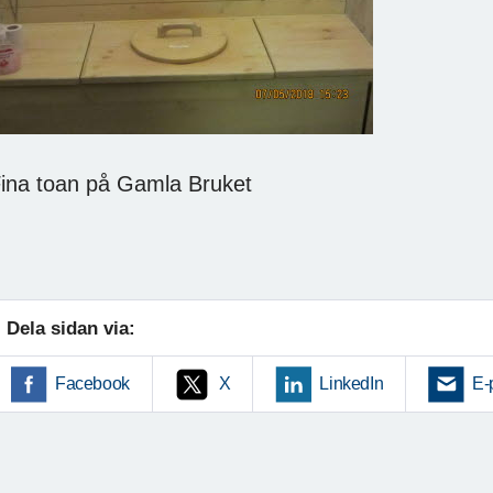
ina toan på Gamla Bruket
Dela sidan via:
Facebook
X
LinkedIn
E-