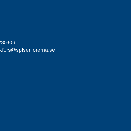
m
230306
kfors@spfseniorerna.se