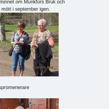
r minnet om Munkfors Bruk och
mött i september igen.
menerare