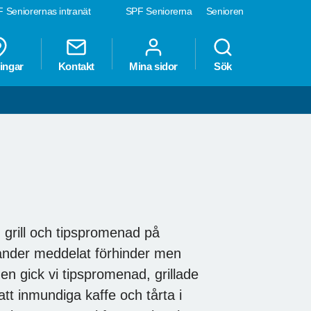
 Seniorernas intranät
SPF Seniorerna
Senioren
ingar
Kontakt
Mina sidor
Sök
 grill och tipspromenad på
ander meddelat förhinder men
n gick vi tipspromenad, grillade
tt inmundiga kaffe och tårta i