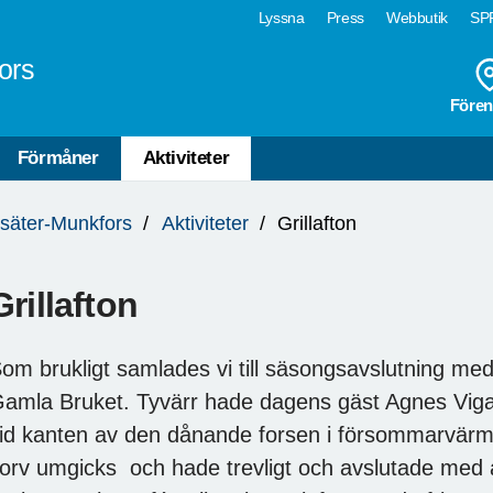
Lyssna
Press
Webbutik
SPF
ors
Fören
Förmåner
Aktiviteter
säter-Munkfors
Aktiviteter
Grillafton
Grillafton
om brukligt samlades vi till säsongsavslutning med
amla Bruket. Tyvärr hade dagens gäst Agnes Vig
id kanten av den dånande forsen i försommarvärme
orv umgicks och hade trevligt och avslutade med a