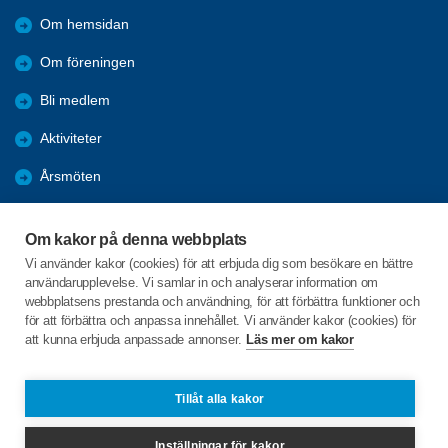
Om hemsidan
Om föreningen
Bli medlem
Aktiviteter
Årsmöten
Nyheter
Om kakor på denna webbplats
Bildgalleri
Vi använder kakor (cookies) för att erbjuda dig som besökare en bättre
användarupplevelse. Vi samlar in och analyserar information om
Dokument
webbplatsens prestanda och användning, för att förbättra funktioner och
för att förbättra och anpassa innehållet. Vi använder kakor (cookies) för
att kunna erbjuda anpassade annonser.
Läs mer om kakor
C/o:Inga-Lill Junedahl
Askersby 46
686 91 Sunne
Tillåt alla kakor
Telefon:
+46 70 565 12 62
Inställningar för kakor