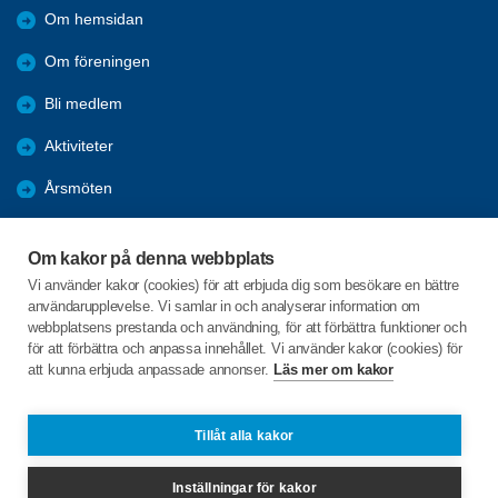
Om hemsidan
Om föreningen
Bli medlem
Aktiviteter
Årsmöten
Nyheter
Om kakor på denna webbplats
Bildgalleri
Vi använder kakor (cookies) för att erbjuda dig som besökare en bättre
användarupplevelse. Vi samlar in och analyserar information om
Dokument
webbplatsens prestanda och användning, för att förbättra funktioner och
för att förbättra och anpassa innehållet. Vi använder kakor (cookies) för
att kunna erbjuda anpassade annonser.
Läs mer om kakor
C/o:Inga-Lill Junedahl
Askersby 46
686 91 Sunne
Tillåt alla kakor
Telefon:
+46 70 565 12 62
Inställningar för kakor