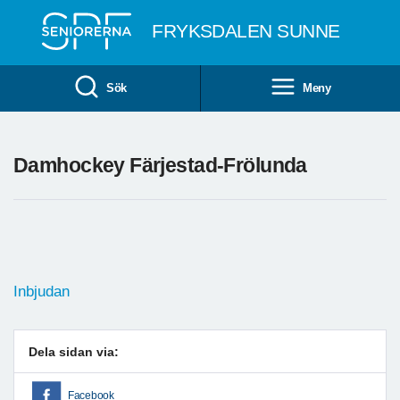
Till övergripande innehåll
FRYKSDALEN SUNNE
Sök
Meny
Damhockey Färjestad-Frölunda
Inbjudan
Dela sidan via:
Facebook