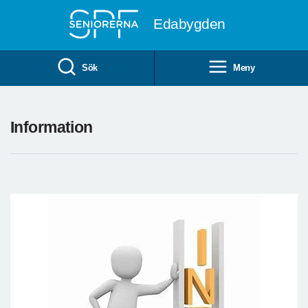
Till övergripande innehåll
Edabygden
Sök
Meny
Information