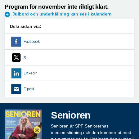
Program för november inte riktigt klart.
Julbord och underhållning kan ses i kalendern
Dela sidan via:
Facebook
X
LinkedIn
E-post
Senioren
Senioren är SPF Seniorernas
medlemstidning och den kommer ut med
nio nummer per år. Upplagan är nu uppe i