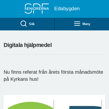
Till övergripande innehåll
Edabygden
Sök
Meny
Digitala hjälpmedel
Nu finns referat från årets första månadsmöte
på Kyrkans hus!