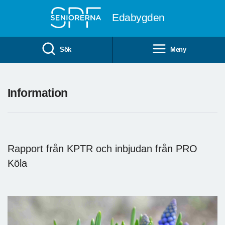
Till övergripande innehåll
Edabygden
Sök
Meny
Information
Rapport från KPTR och inbjudan från PRO
Köla