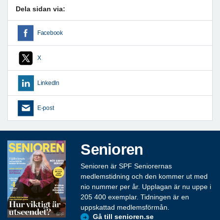
Dela sidan via:
Facebook
X
LinkedIn
E-post
Senioren
Senioren är SPF Seniorernas
medlemstidning och den kommer ut med
nio nummer per år. Upplagan är nu uppe i
205 400 exemplar. Tidningen är en
uppskattad medlemsförmån.
Gå till senioren.se