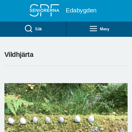
Till övergripande innehåll
Edabygden
Sök
Meny
Vildhjärta