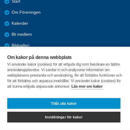
Start
Om Föreningen
Kalender
Bli medlem
Bildgalleri
Aktiviteter
Om kakor på denna webbplats
Vi använder kakor (cookies) för att erbjuda dig som besökare en bättre
Referat
användarupplevelse. Vi samlar in och analyserar information om
webbplatsens prestanda och användning, för att förbättra funktioner och
Länkar
för att förbättra och anpassa innehållet. Vi använder kakor (cookies) för
att kunna erbjuda anpassade annonser.
Läs mer om kakor
Bollgatan 7
673 31 Charlottenberg
Tillåt alla kakor
Telefon:
+46 732756244
Inställningar för kakor
edabygden@spfseniorerna.se