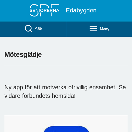
Till övergripande innehåll
Edabygden
Sök
Meny
Mötesglädje
Ny app för att motverka ofrivillig ensamhet. Se
vidare förbundets hemsida!