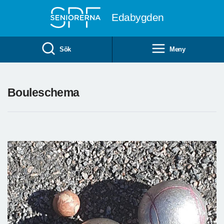
Till övergripande innehåll
Edabygden
Sök
Meny
Bouleschema