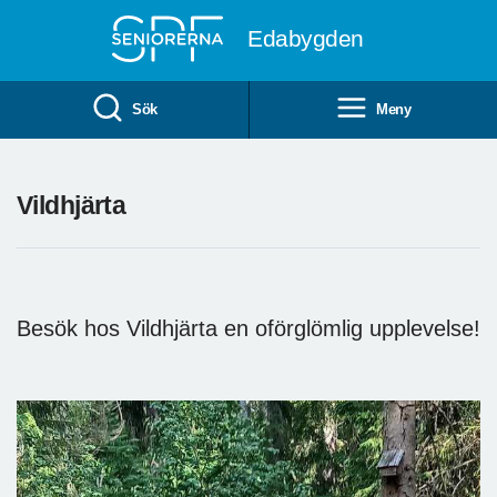
Till övergripande innehåll
Edabygden
Sök
Meny
Vildhjärta
Besök hos Vildhjärta en oförglömlig upplevelse!