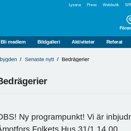
Lyssna
Press
Webbutik
SPF
Fören
Bli medlem
Bildgalleri
Aktiviteter
Referat
bygden
Senaste nytt
Bedrägerier
Bedrägerier
OBS! Ny programpunkt! Vi är inbjudn
Åmotfors Folkets Hus 31/1 14.00.