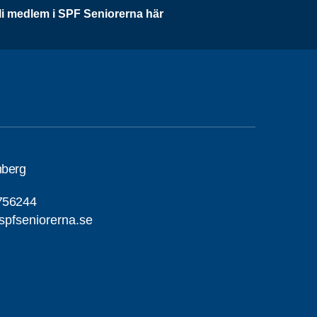
li medlem i SPF Seniorerna här
nberg
756244
pfseniorerna.se