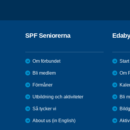
SPF Seniorerna
Edab
Om förbundet
Start
Bli medlem
Om F
Förmåner
Kale
Utbildning och aktiviteter
Bli 
Så tycker vi
Bildg
About us (in English)
Aktiv