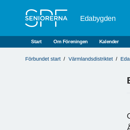
Till övergripande innehåll
Edabygden
Start
Om Föreningen
Kalender
Du
Förbundet start
Värmlandsdistriktet
Eda
är
här: