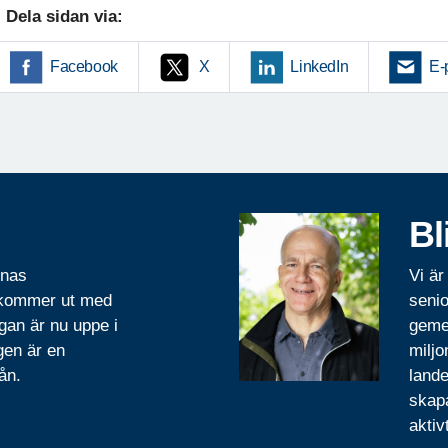
Dela sidan via:
Facebook
X
LinkedIn
E-
Bl
rnas
Vi är
 kommer ut med
senio
gan är nu uppe i
geme
gen är en
miljo
ån.
lande
skapa
aktiv