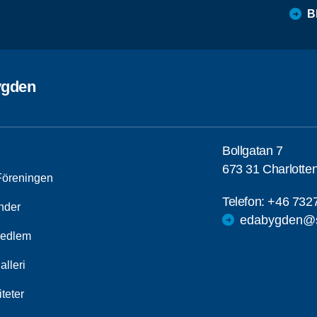
B
ygden
Bollgatan 7
673 31 Charlotte
öreningen
Telefon:
+46 732
nder
edabygden@s
medlem
alleri
iteter