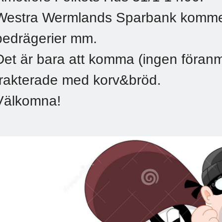
Westra Wermlands Sparbank kommer
bedrägerier mm.
Det är bara att komma (ingen föranmä
trakterade med korv&bröd.
Välkomna!