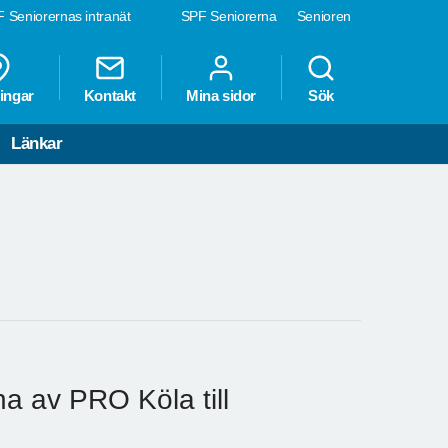
 Seniorernas intranät
SPF Seniorerna
Senioren
ingar
Kontakt
Mina sidor
Sök
Länkar
a av PRO Köla till