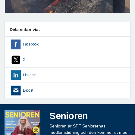
Dela sidan via:
Facebook
X
LinkedIn
E-post
Senioren
Senioren är SPF Seniorernas
medlemstidning och den kommer ut med