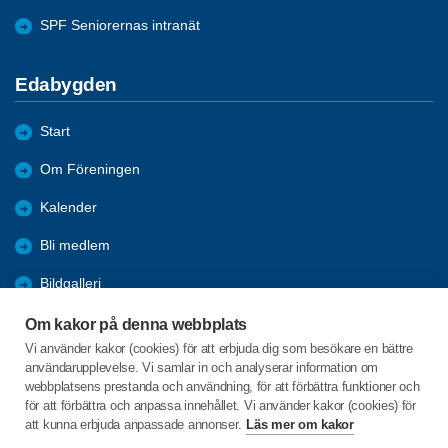
SPF Seniorernas intranät
Edabygden
Start
Om Föreningen
Kalender
Bli medlem
Bildgalleri
Aktiviteter
Om kakor på denna webbplats
Vi använder kakor (cookies) för att erbjuda dig som besökare en bättre
Referat
användarupplevelse. Vi samlar in och analyserar information om
webbplatsens prestanda och användning, för att förbättra funktioner och
Länkar
för att förbättra och anpassa innehållet. Vi använder kakor (cookies) för
att kunna erbjuda anpassade annonser.
Läs mer om kakor