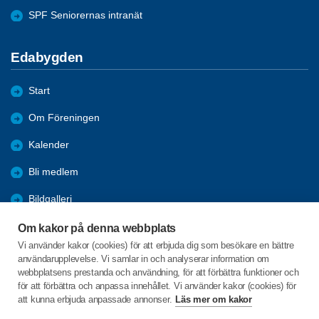
SPF Seniorernas intranät
Edabygden
Start
Om Föreningen
Kalender
Bli medlem
Bildgalleri
Aktiviteter
Om kakor på denna webbplats
Vi använder kakor (cookies) för att erbjuda dig som besökare en bättre
Referat
användarupplevelse. Vi samlar in och analyserar information om
webbplatsens prestanda och användning, för att förbättra funktioner och
Länkar
för att förbättra och anpassa innehållet. Vi använder kakor (cookies) för
att kunna erbjuda anpassade annonser.
Läs mer om kakor