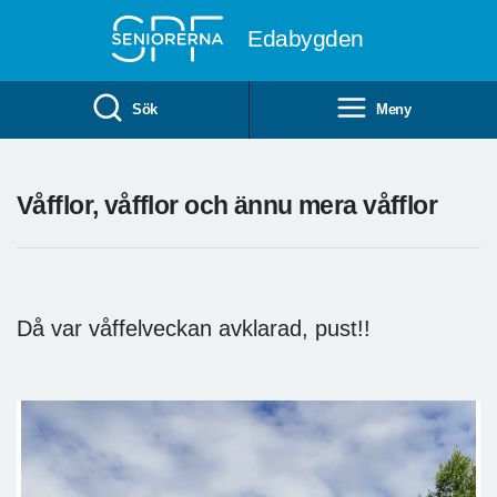
Till övergripande innehåll
Edabygden
Sök
Meny
Våfflor, våfflor och ännu mera våfflor
Då var våffelveckan avklarad, pust!!