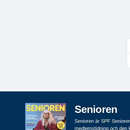
Senioren
Senioren är SPF Seniore
medlemstidning och den