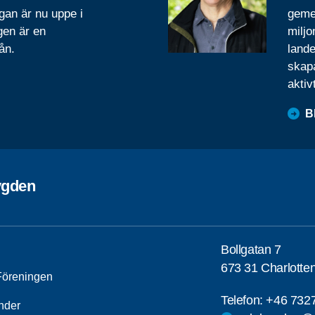
gan är nu uppe i
geme
gen är en
miljo
ån.
lande
skapa
aktiv
B
ygden
Bollgatan 7
673 31 Charlotte
öreningen
Telefon:
+46 732
nder