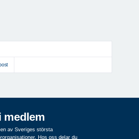
post
i medlem
 en av Sveriges största
rorganisationer. Hos oss delar du