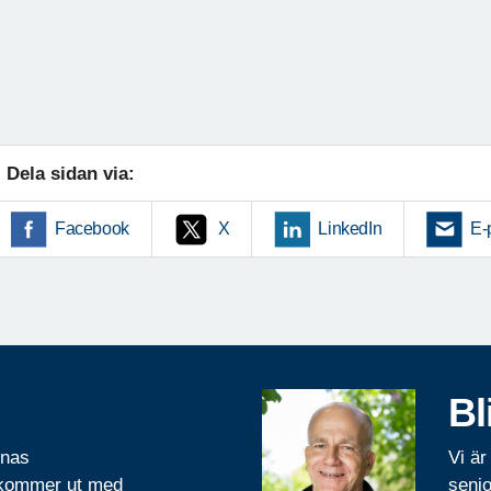
Dela sidan via:
Facebook
X
LinkedIn
E-
Bl
rnas
Vi är
 kommer ut med
senio