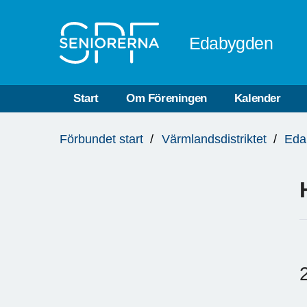
Till övergripande innehåll
Edabygden
Start
Om Föreningen
Kalender
Du
Förbundet start
Värmlandsdistriktet
Eda
är
här: