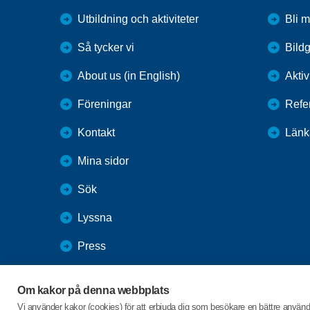
Utbildning och aktiviteter
Bli 
Så tycker vi
Bildg
About us (in English)
Aktiv
Föreningar
Refe
Kontakt
Länk
Mina sidor
Sök
Lyssna
Press
Webbutik
Om kakor på denna webbplats
SPF Seniorernas intranät
Vi använder kakor (cookies) för att erbjuda dig som besökare en bättre använ