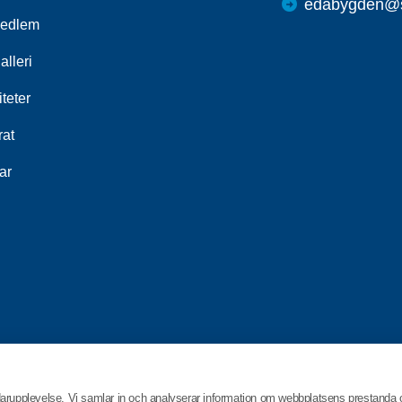
edabygden@s
medlem
alleri
iteter
rat
ar
darupplevelse. Vi samlar in och analyserar information om webbplatsens prestanda