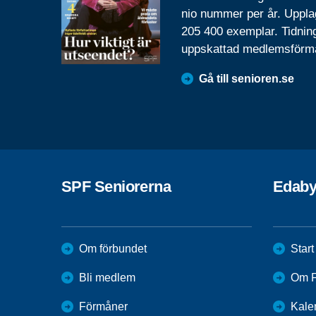
nio nummer per år. Uppla
205 400 exemplar. Tidnin
uppskattad medlemsförm
Gå till senioren.se
SPF Seniorerna
Edab
Om förbundet
Start
Bli medlem
Om F
Förmåner
Kale