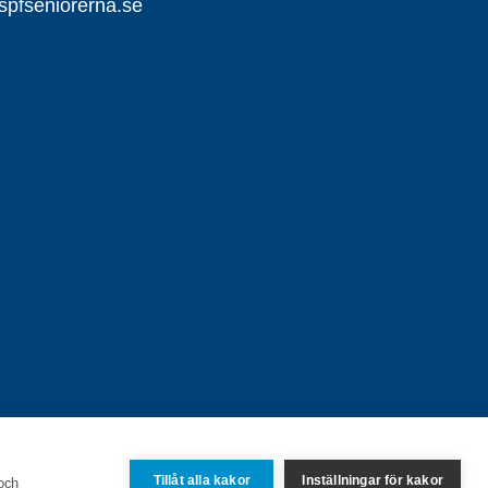
pfseniorerna.se
Tillåt alla kakor
Inställningar för kakor
 och