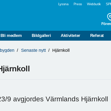
Lyssna
Press
Webbutik
SPF
Fören
Bli medlem
Bildgalleri
Aktiviteter
Referat
bygden
Senaste nytt
Hjärnkoll
Hjärnkoll
23/9 avgjordes Värmlands Hjärnkoll