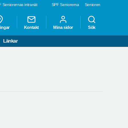
 Seniorernas intranät
SPF Seniorerna
Senioren
ingar
Kontakt
Mina sidor
Sök
Länkar