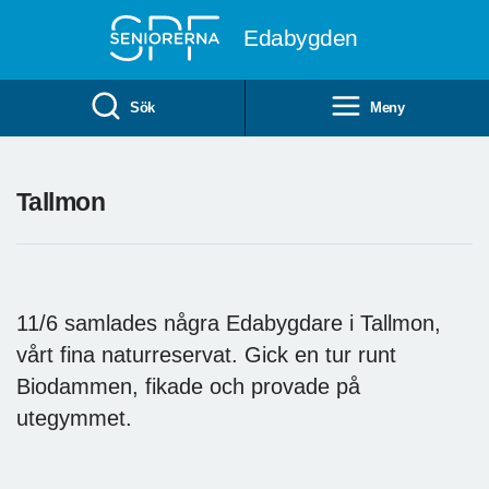
Till övergripande innehåll
Edabygden
Sök
Meny
Tallmon
11/6 samlades några Edabygdare i Tallmon,
vårt fina naturreservat. Gick en tur runt
Biodammen, fikade och provade på
utegymmet.