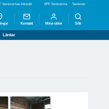
 Seniorernas intranät
SPF Seniorerna
Senioren
ingar
Kontakt
Mina sidor
Sök
Länkar