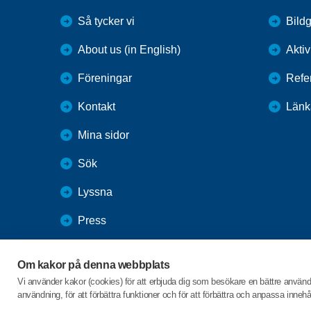
Så tycker vi
Bildg
About us (in English)
Aktiv
Föreningar
Refe
Kontakt
Länk
Mina sidor
Sök
Lyssna
Press
Webbutik
Om kakor på denna webbplats
SPF Seniorernas intranät
Vi använder kakor (cookies) för att erbjuda dig som besökare en bättre använ
användning, för att förbättra funktioner och för att förbättra och anpassa inne