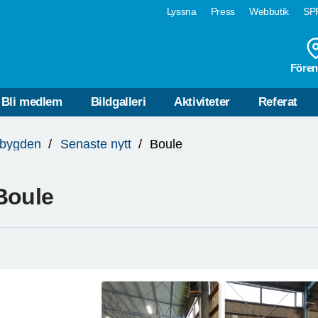
Lyssna
Press
Webbutik
SPF
Fören
Bli medlem
Bildgalleri
Aktiviteter
Referat
bygden
Senaste nytt
Boule
Boule