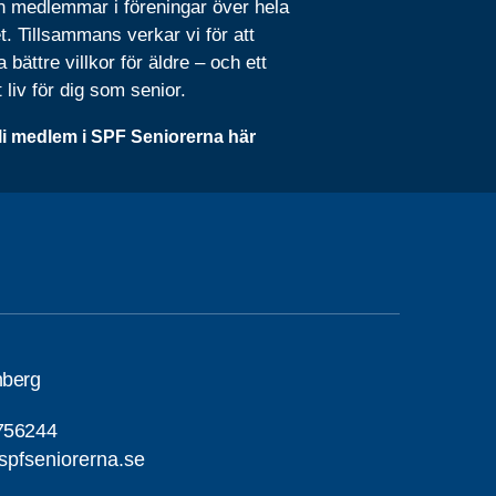
n medlemmar i föreningar över hela
t. Tillsammans verkar vi för att
 bättre villkor för äldre – och ett
t liv för dig som senior.
li medlem i SPF Seniorerna här
nberg
756244
pfseniorerna.se