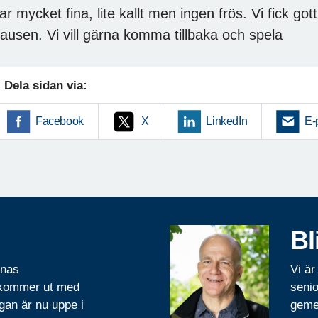
ar mycket fina, lite kallt men ingen frös. Vi fick got
ausen. Vi vill gärna komma tillbaka och spela
Dela sidan via:
Facebook
X
LinkedIn
E-
Bl
rnas
Vi är
 kommer ut med
senio
gan är nu uppe i
geme