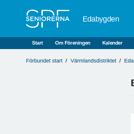
Till övergripande innehåll
Edabygden
Start
Om Föreningen
Kalender
Du
Förbundet start
Värmlandsdistriktet
Eda
är
här: