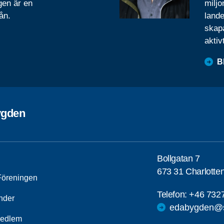
gen är en
miljo
ån.
lande
skapa
aktiv
B
ygden
Bollgatan 7
673 31 Charlotte
öreningen
Telefon:
+46 732
nder
edabygden@s
medlem