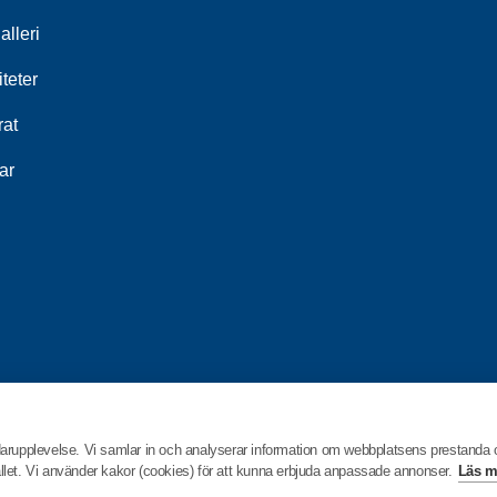
alleri
iteter
rat
ar
darupplevelse. Vi samlar in och analyserar information om webbplatsens prestanda
hållet. Vi använder kakor (cookies) för att kunna erbjuda anpassade annonser.
Läs m