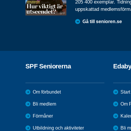
205 400 exemplar. Tidnin
uppskattad medlemsförm
Gå till senioren.se
SPF Seniorerna
Edab
Om förbundet
Start
Bli medlem
Om F
Förmåner
Kale
Utbildning och aktiviteter
Bli 