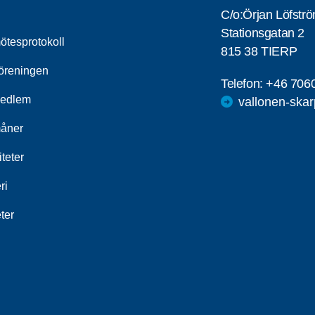
C/o:Örjan Löfstr
Stationsgatan 2
ötesprotokoll
815 38 TIERP
öreningen
Telefon:
+46 706
medlem
vallonen-ska
åner
iteter
ri
ter