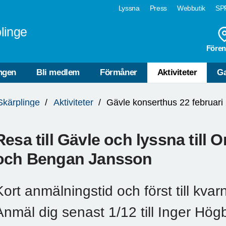
Lyssna
Press
Webbutik
SPF
linge
Fören
ngen
Bli medlem
Förmåner
Aktiviteter
Ga
Skärplinge
Aktiviteter
Gävle konserthus 22 februari
Resa till Gävle och lyssna till 
och Bengan Jansson
Kort anmälningstid och först till kvar
Anmäl dig senast 1/12 till Inger Hö