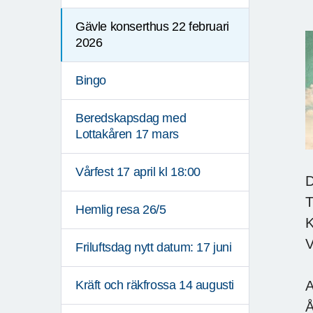
Gävle konserthus 22 februari
2026
Bingo
Beredskapsdag med
Lottakåren 17 mars
Vårfest 17 april kl 18:00
D
T
Hemlig resa 26/5
K
V
Friluftsdag nytt datum: 17 juni
A
Kräft och räkfrossa 14 augusti
Å