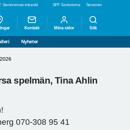
 Seniorernas intranät
SPF Seniorerna
Senioren
ingar
Kontakt
Mina sidor
Sök
lleri
Nyheter
 2026
Orsa spelmän, Tina Ahlin
n!
gberg 070-308 95 41