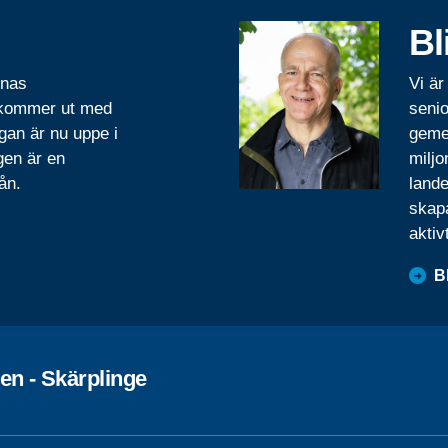
Bl
rnas
Vi är
 kommer ut med
senio
gan är nu uppe i
geme
gen är en
miljo
ån.
lande
skapa
aktiv
B
en - Skärplinge