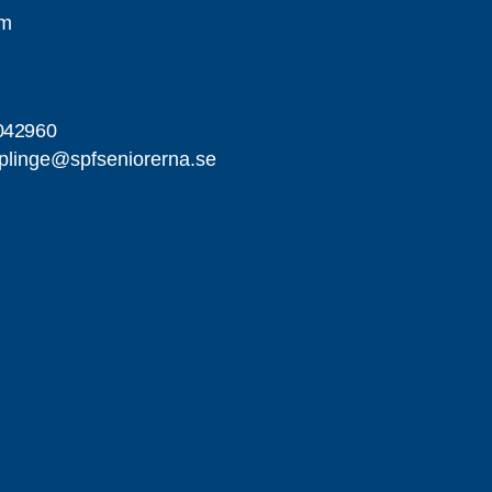
öm
042960
rplinge@spfseniorerna.se