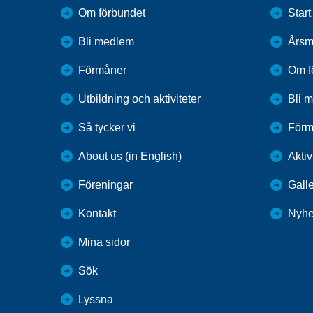
Om förbundet
Start
Bli medlem
Årsm
Förmåner
Om f
Utbildning och aktiviteter
Bli 
Så tycker vi
Förm
About us (in English)
Aktiv
Föreningar
Galle
Kontakt
Nyhe
Mina sidor
Sök
Lyssna