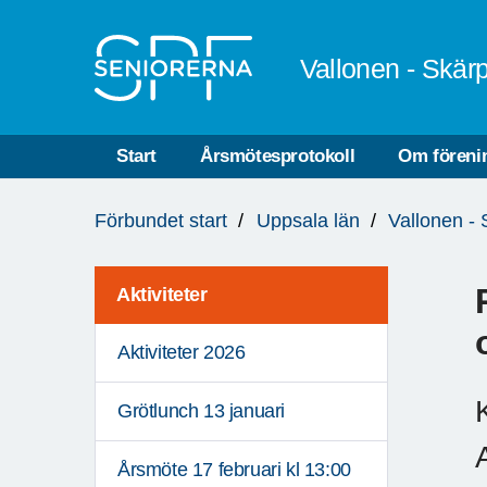
Till övergripande innehåll
Vallonen - Skärp
Start
Årsmötesprotokoll
Om föreni
Du
Förbundet start
Uppsala län
Vallonen - 
är
här:
Aktiviteter
Aktiviteter 2026
Grötlunch 13 januari
Årsmöte 17 februari kl 13:00