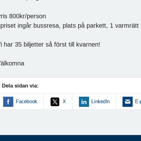
ris 800kr/person
 priset ingår bussresa, plats på parkett, 1 varmrät
i har 35 biljetter så först till kvarnen!
älkomna
Dela sidan via:
Facebook
X
LinkedIn
E-