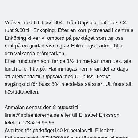
Vi åker med UL buss 804, från Uppsala, hållplats C4
runt 9.30 till Enköping. Efter en kort promenad i centrala
Enköping kliver vi ombord på parktåget som tar oss
runt på en guidad visning av Enköpings parker, bl.a.
den välkända drömparken.
Efter rundturen som tar ca 1½ timme kan man t.ex. äta
lunch eller fika på Hamnmagasinen innan det är dags
att återvända till Uppsala med UL buss. Exakt
avgångstid för buss 804 meddelas så snart UL fastställt
hösttidtabellen.
Anmälan senast den 8 augusti till
linne@spfseniorerna.se eller till Elisabet Eriksson
telefon 073-406 96 56
Avgiften för parktåget140 kr betalas till Elisabet