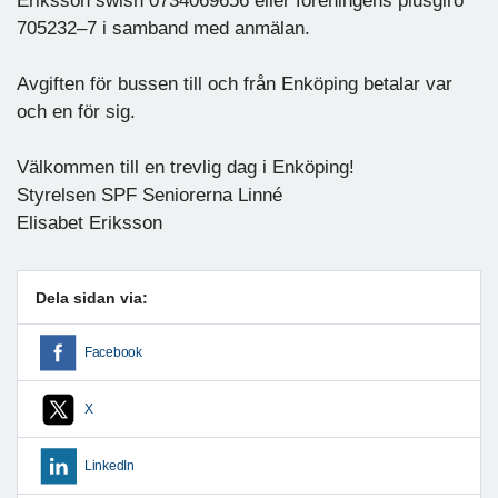
Eriksson swish 0734069656 eller föreningens plusgiro
705232–7 i samband med anmälan.
Avgiften för bussen till och från Enköping betalar var
och en för sig.
Välkommen till en trevlig dag i Enköping!
Styrelsen SPF Seniorerna Linné
Elisabet Eriksson
Dela sidan via:
Facebook
X
LinkedIn