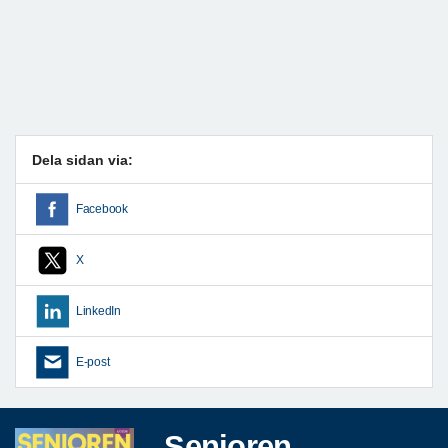
Dela sidan via:
Facebook
X
LinkedIn
E-post
Senioren