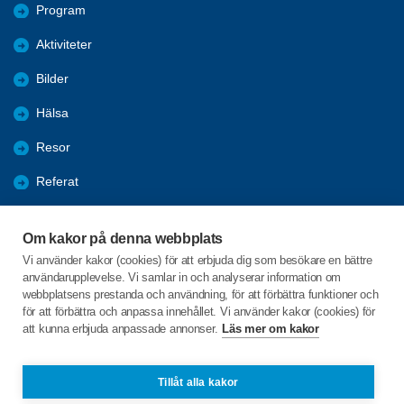
Program
Aktiviteter
Bilder
Hälsa
Resor
Referat
Förmåner
Om kakor på denna webbplats
Nyheter
Vi använder kakor (cookies) för att erbjuda dig som besökare en bättre
användarupplevelse. Vi samlar in och analyserar information om
Log
webbplatsens prestanda och användning, för att förbättra funktioner och
för att förbättra och anpassa innehållet. Vi använder kakor (cookies) för
att kunna erbjuda anpassade annonser.
Läs mer om kakor
C/o:Ingemar Backman
Aspdungevägen 33
743 40 Storvreta
Tillåt alla kakor