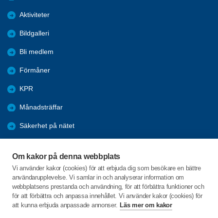
Aktiviteter
Bildgalleri
Bli medlem
Förmåner
KPR
Månadsträffar
Säkerhet på nätet
Om föreningen
Om kakor på denna webbplats
Styrelsen/Kontakta oss
Vi använder kakor (cookies) för att erbjuda dig som besökare en bättre
användarupplevelse. Vi samlar in och analyserar information om
Vuxenskolan
webbplatsens prestanda och användning, för att förbättra funktioner och
för att förbättra och anpassa innehållet. Vi använder kakor (cookies) för
att kunna erbjuda anpassade annonser.
Läs mer om kakor
C/o:Clarrie Leim