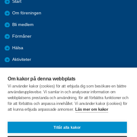
Start
Om föreningen
Bli medlem
Förmåner
Hälsa
Aktiviteter
Resor
Om kakor på denna webbplats
Bildgalleri
Vi använder kakor (cookies) för att erbjuda dig som besökare en bättre
användarupplevelse. Vi samlar in och analyserar information om
Nyheter
webbplatsens prestanda och användning, för att förbättra funktioner och
för att förbättra och anpassa innehållet. Vi använder kakor (cookies) för
att kunna erbjuda anpassade annonser.
Läs mer om kakor
C/o:Maj Lis Askebro
Torpängsgatan 8 lgh 1301
741 30 KNIVSTA
Tillåt alla kakor