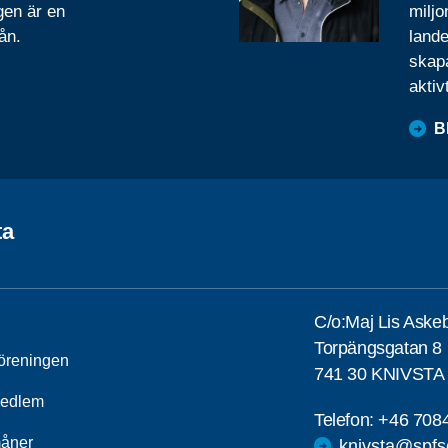
gen är en
miljo
ån.
lande
skapa
aktiv
B
ta
C/o:Maj Lis Aske
Torpängsgatan 8 
öreningen
741 30 KNIVSTA
medlem
Telefon:
+46 708
åner
knivsta@spfs