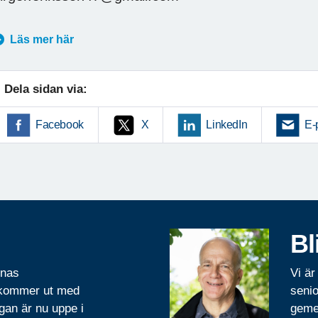
Läs mer här
Dela sidan via:
Facebook
X
LinkedIn
E-
Bl
rnas
Vi är
 kommer ut med
senio
gan är nu uppe i
geme