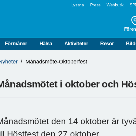
Lyssna
Press
Webbutik
SPF
Fören
Förmåner
Hälsa
Aktiviteter
Resor
Bild
Nyheter
Månadsmöte-Oktoberfest
Månadsmötet i oktober och Hös
Månadsmötet den 14 oktober är tyvärr
till Höstfest den 27 oktober.