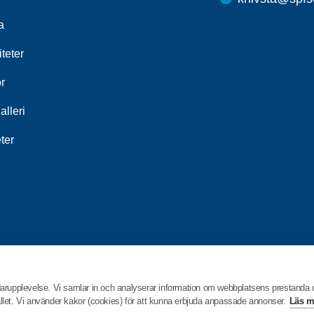
a
iteter
r
alleri
ter
darupplevelse. Vi samlar in och analyserar information om webbplatsens prestanda
hållet. Vi använder kakor (cookies) för att kunna erbjuda anpassade annonser.
Läs m