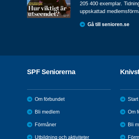
205 400 exemplar. Tidnin
uppskattad medlemsförm
Gå till senioren.se
SPF Seniorerna
Knivs
Om förbundet
Start
Bli medlem
Om f
Förmåner
Bli 
Utbildning och aktiviteter
Förm