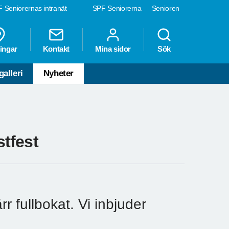
 Seniorernas intranät
SPF Seniorerna
Senioren
ingar
Kontakt
Mina sidor
Sök
galleri
Nyheter
tfest
 fullbokat. Vi inbjuder