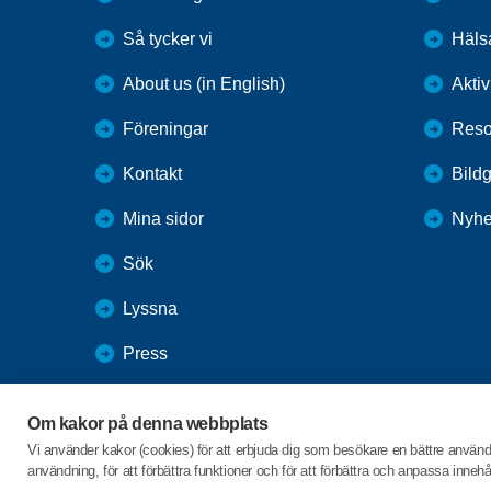
Så tycker vi
Häls
About us (in English)
Aktiv
Föreningar
Reso
Kontakt
Bildg
Mina sidor
Nyhe
Sök
Lyssna
Press
Webbutik
Om kakor på denna webbplats
SPF Seniorernas intranät
Vi använder kakor (cookies) för att erbjuda dig som besökare en bättre använ
användning, för att förbättra funktioner och för att förbättra och anpassa inne