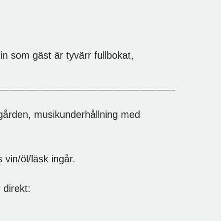
n som gäst är tyvärr fullbokat,
_________________________________
sgården, musikunderhållning med
in/öl/läsk ingår.
direkt: