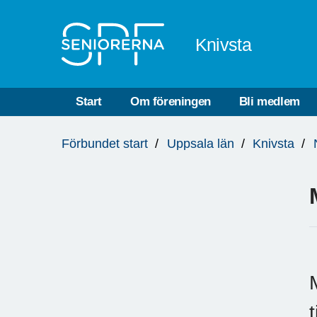
Till övergripande innehåll
Knivsta
Start
Om föreningen
Bli medlem
Du
Förbundet start
Uppsala län
Knivsta
är
här: