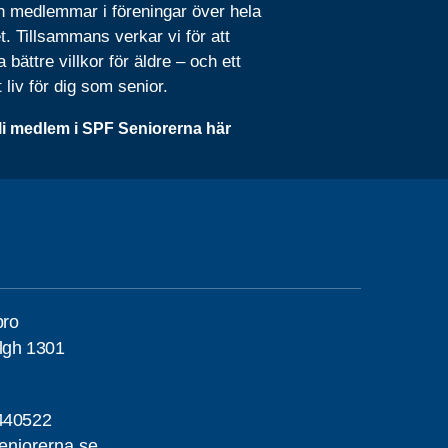
n medlemmar i föreningar över hela
t. Tillsammans verkar vi för att
 bättre villkor för äldre – och ett
t liv för dig som senior.
li medlem i SPF Seniorerna här
bro
lgh 1301
440522
eniorerna.se