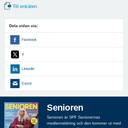
Till enkäten
Dela sidan via:
Facebook
X
LinkedIn
E-post
Senioren
Senioren är SPF Seniorernas
medlemstidning och den kommer ut med