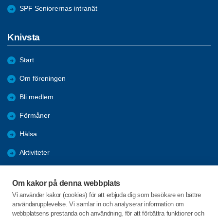
SPF Seniorernas intranät
Knivsta
Start
Om föreningen
Bli medlem
Förmåner
Hälsa
Aktiviteter
Resor
Om kakor på denna webbplats
Bildgalleri
Vi använder kakor (cookies) för att erbjuda dig som besökare en bättre
användarupplevelse. Vi samlar in och analyserar information om
Nyheter
webbplatsens prestanda och användning, för att förbättra funktioner och