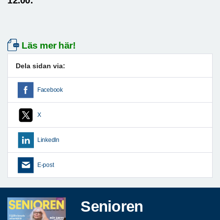
12.00.
Läs mer här!
Dela sidan via:
Facebook
X
LinkedIn
E-post
Senioren