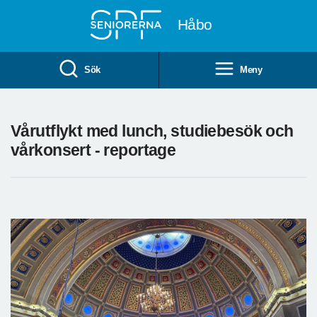
Till övergripande innehåll
Håbo
Sök
Meny
Vårutflykt med lunch, studiebesök och
vårkonsert - reportage