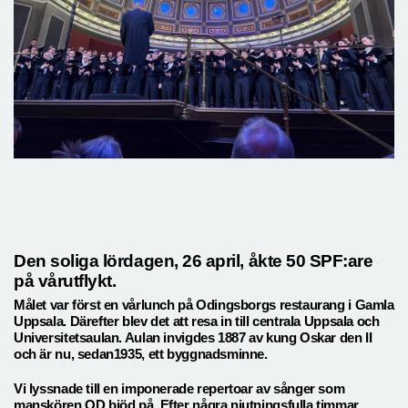
Den soliga lördagen, 26 april, åkte 50 SPF:are
på vårutflykt.
Målet var först en vårlunch på Odingsborgs restaurang i Gamla
Uppsala. Därefter blev det att resa in till centrala Uppsala och
Universitetsaulan. Aulan invigdes 1887 av kung Oskar den II
och är nu, sedan1935, ett byggnadsminne.
Vi lyssnade till en imponerade repertoar av sånger som
manskören OD bjöd på. Efter några njutningsfulla timmar