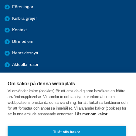
Föreningar
Kulbra grejer
Kontakt
Bli medlem
Hemsidesnytt
Aktuella resor
Studiecirklar
Om kakor på denna webbplats
Trygghetsringning
Vi använder kakor (cookies) för att erbjuda dig som besökare en bättre
användarupplevelse. Vi samlar in och analyserar information om
Gårdsrådet
webbplatsens prestanda och användning, för att förbättra funktioner och
för att förbättra och anpassa innehållet. Vi använder kakor (cookies) för
att kunna erbjuda anpassade annonser.
Läs mer om kakor
C/o:Skeppsgården
Skeppsvägen 20
746 32 Bålsta
Tillåt alla kakor