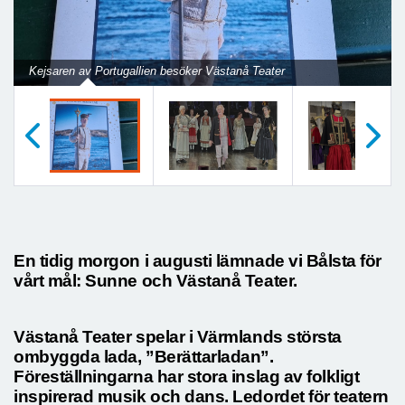
Previous
Next
Kejsaren av Portugallien besöker Västanå Teater
Föregående
Nästa
En tidig morgon i augusti lämnade vi Bålsta för
vårt mål: Sunne och Västanå Teater.
Västanå Teater spelar i Värmlands största
ombyggda lada, ”Berättarladan”.
Föreställningarna har stora inslag av folkligt
inspirerad musik och dans. Ledordet för teatern