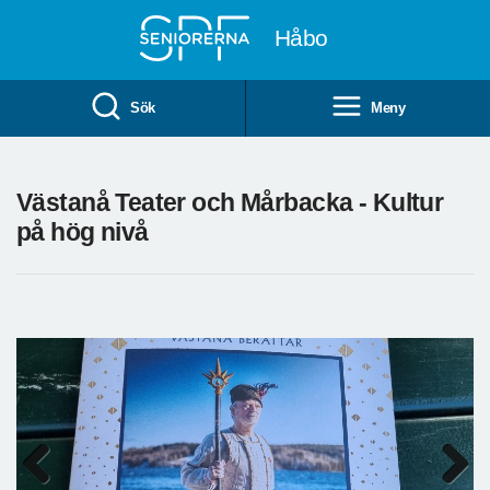
Till övergripande innehåll
Håbo
Sök
Meny
Västanå Teater och Mårbacka - Kultur
på hög nivå