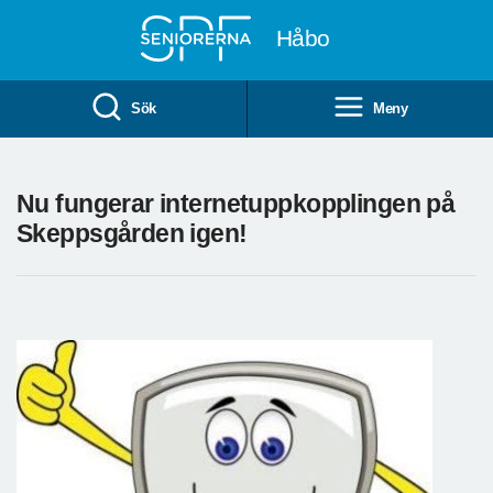
Till övergripande innehåll
Håbo
Sök
Meny
Nu fungerar internetuppkopplingen på
Skeppsgården igen!