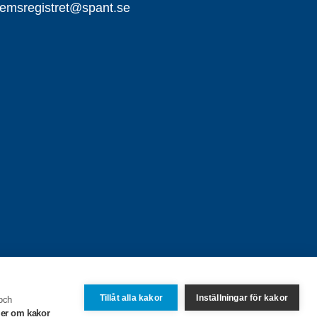
emsregistret@spant.se
Tillåt alla kakor
Inställningar för kakor
 och
er om kakor