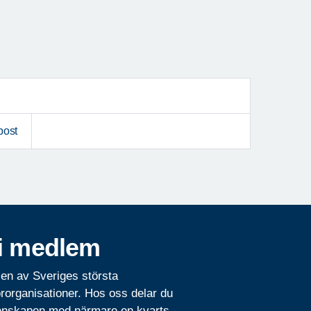
post
i medlem
 en av Sveriges största
rorganisationer. Hos oss delar du
nskapen med närmare en kvarts