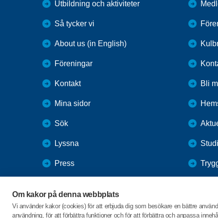
Utbildning och aktiviteter
Medl
Så tycker vi
Före
About us (in English)
Kulbr
Föreningar
Kont
Kontakt
Bli 
Mina sidor
Hems
Sök
Aktue
Lyssna
Studi
Press
Tryg
Webbutik
Gård
Om kakor på denna webbplats
SPF Seniorernas intranät
Vi använder kakor (cookies) för att erbjuda dig som besökare en bättre använ
användning, för att förbättra funktioner och för att förbättra och anpassa inne