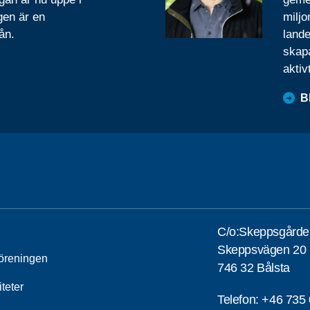
gen är en
miljo
ån.
lande
skapa
aktiv
B
C/o:Skeppsgårde
Skeppsvägen 20
öreningen
746 32 Bålsta
iteter
Telefon:
+46 735 