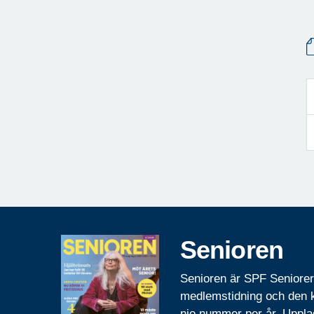
Senioren
Senioren är SPF Seniore
medlemstidning och den
nio nummer per år. Uppla