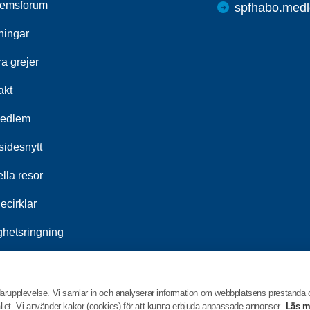
emsforum
spfhabo.medl
ningar
a grejer
akt
medlem
idesnytt
lla resor
ecirklar
ghetsringning
srådet
darupplevelse. Vi samlar in och analyserar information om webbplatsens prestanda
hållet. Vi använder kakor (cookies) för att kunna erbjuda anpassade annonser.
Läs m