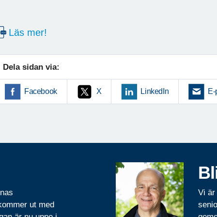
Läs mer!
Dela sidan via:
Facebook
X
LinkedIn
E-
Bl
rnas
Vi är
 kommer ut med
senio
gan är nu uppe i
geme