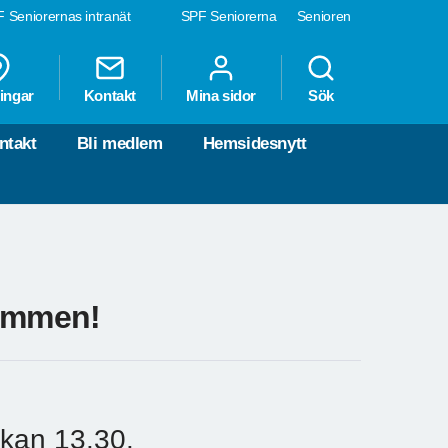
 Seniorernas intranät
SPF Seniorerna
Senioren
ingar
Kontakt
Mina sidor
Sök
ntakt
Bli medlem
Hemsidesnytt
kommen!
kan 13.30.