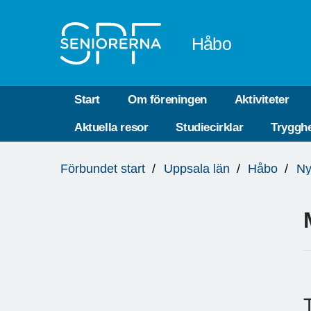
Till övergripande innehåll
Håbo
Start
Om föreningen
Aktiviteter
Aktuella resor
Studiecirklar
Trygghe
Du
Förbundet start
Uppsala län
Håbo
Ny
är
här: