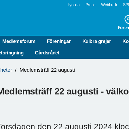
Lyssna
Press
Webbutik
SPF
Fören
Medlemsforum
Föreningar
Kulbra grejer
Ko
tsringning
Gårdsrådet
heter
Medlemsträff 22 augusti
Medlemsträff 22 augusti - väl
Torsdagen den 22 augusti 2024 kloc