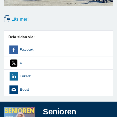
Läs mer!
Dela sidan via:
Facebook
X
LinkedIn
E-post
Senioren