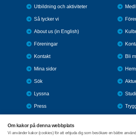
Utbildning och aktiviteter
Medl
Så tycker vi
Före
About us (in English)
Kulbr
Föreningar
Kont
Kontakt
Bli 
Mina sidor
Hems
Sök
Aktue
Lyssna
Studi
Press
Tryg
Webbutik
Gård
Om kakor på denna webbplats
SPF Seniorernas intranät
Vi använder kakor (cookies) för att erbjuda dig som besökare en bättre använ