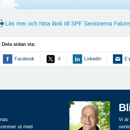
Läs mer och hitta länk till SPF Seniorerna Falu
Dela sidan via:
Facebook
X
LinkedIn
E-
Bl
rnas
Vi är
 kommer ut med
senio