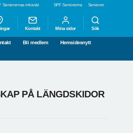
 Seniorernas intranät
SPF Seniorerna
Senioren
ingar
Kontakt
Mina sidor
Sök
ntakt
Bli medlem
Hemsidesnytt
SKAP PÅ LÄNGDSKIDOR