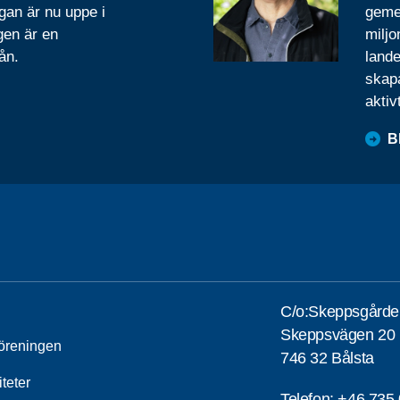
gan är nu uppe i
geme
gen är en
miljo
ån.
lande
skapa
aktiv
B
C/o:Skeppsgårde
Skeppsvägen 20
öreningen
746 32 Bålsta
iteter
Telefon:
+46 735 