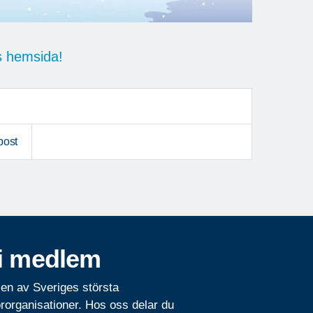
ns hemsida!
post
i medlem
 en av Sveriges största
rorganisationer. Hos oss delar du