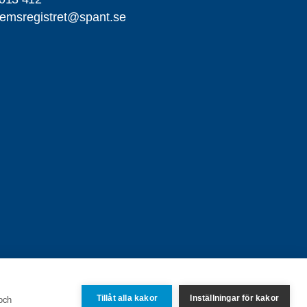
emsregistret@spant.se
Tillåt alla kakor
Inställningar för kakor
 och