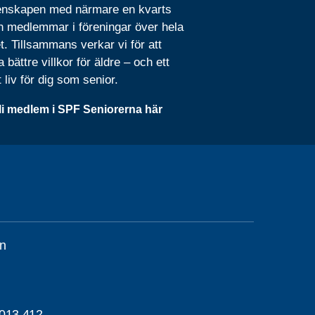
nskapen med närmare en kvarts
n medlemmar i föreningar över hela
t. Tillsammans verkar vi för att
 bättre villkor för äldre – och ett
t liv för dig som senior.
li medlem i SPF Seniorerna här
n
013 412