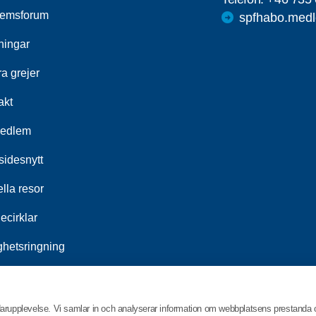
emsforum
spfhabo.medl
ningar
a grejer
akt
medlem
idesnytt
lla resor
ecirklar
ghetsringning
srådet
darupplevelse. Vi samlar in och analyserar information om webbplatsens prestanda