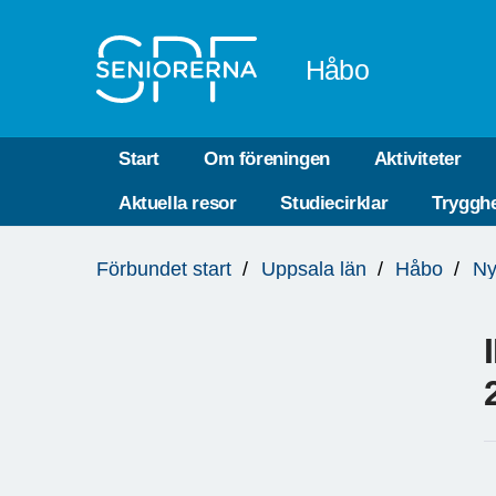
Till övergripande innehåll
Håbo
Start
Om föreningen
Aktiviteter
Aktuella resor
Studiecirklar
Trygghe
Du
Förbundet start
Uppsala län
Håbo
Ny
är
här: