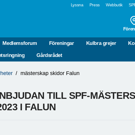
Lyssna
Press
Webbutik
SPF
Fören
Medlemsforum
Föreningar
Kulbra grejer
Ko
tsringning
Gårdsrådet
heter
mästerskap skidor Falun
INBJUDAN TILL SPF-MÄSTER
2023 I FALUN