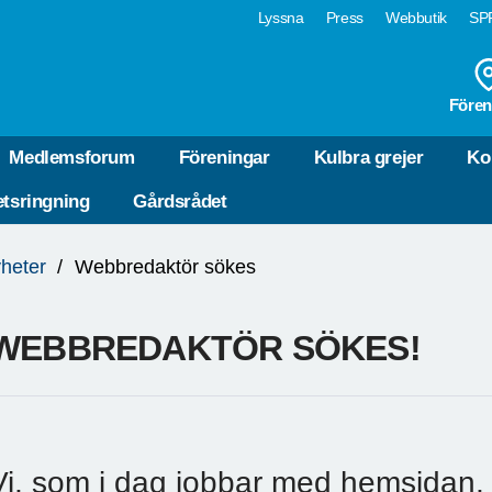
Lyssna
Press
Webbutik
SPF
Fören
Medlemsforum
Föreningar
Kulbra grejer
Ko
tsringning
Gårdsrådet
heter
Webbredaktör sökes
WEBBREDAKTÖR SÖKES!
Vi, som i dag jobbar med hemsidan,