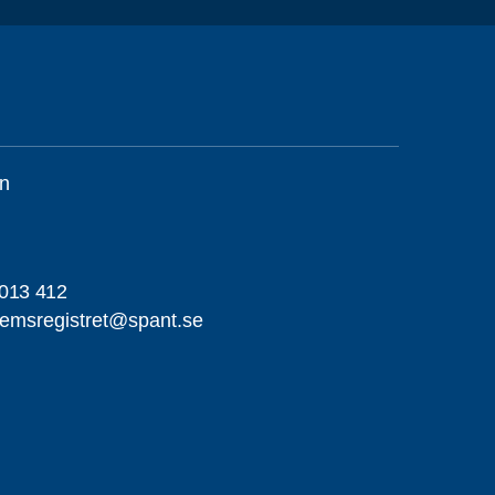
n
013 412
emsregistret@spant.se