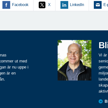
Facebook
X
LinkedIn
E-
Bl
rnas
Vi är
 kommer ut med
senio
gan är nu uppe i
geme
gen är en
miljo
ån.
lande
skapa
aktiv
B