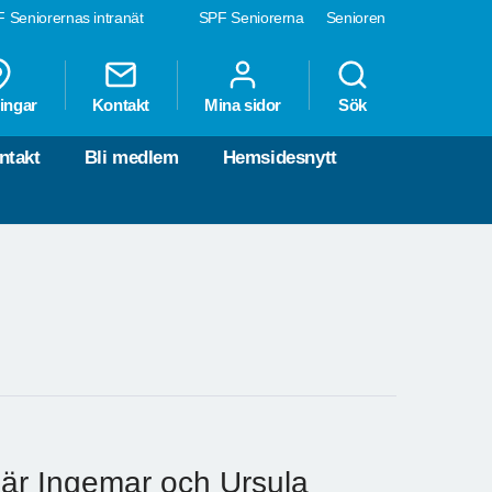
 Seniorernas intranät
SPF Seniorerna
Senioren
ingar
Kontakt
Mina sidor
Sök
ntakt
Bli medlem
Hemsidesnytt
 är Ingemar och Ursula