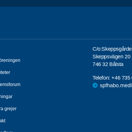
C/o:Skeppsgårde
Skeppsvägen 20
öreningen
746 32 Bålsta
iteter
Telefon:
+46 735 
emsforum
spfhabo.medl
ningar
a grejer
akt