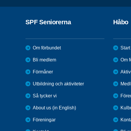
SPF Seniorerna
Håbo
Om förbundet
Start
Bli medlem
Om f
Förmåner
Aktiv
Utbildning och aktiviteter
Medl
Så tycker vi
Före
About us (in English)
Kulbr
Föreningar
Kont