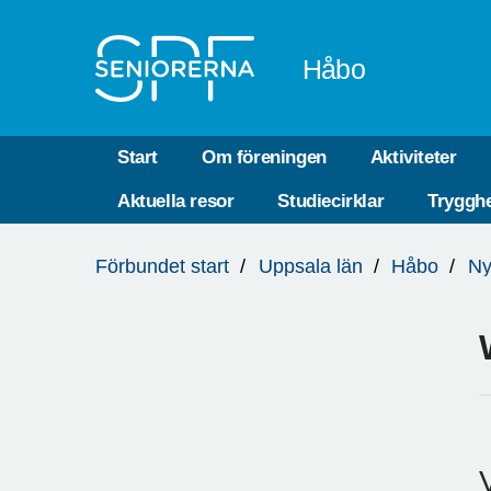
Till övergripande innehåll
Håbo
Start
Om föreningen
Aktiviteter
Aktuella resor
Studiecirklar
Trygghe
Du
Förbundet start
Uppsala län
Håbo
Ny
är
här: