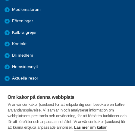
Medlemsforum
Föreningar
Kulbra grejer
Kontakt
Bli medlem
Hemsidesnytt
Aktuella resor
Studiecirklar
Om kakor på denna webbplats
Trygghetsringning
Vi använder kakor (cookies) för att erbjuda dig som besökare en bättre
användarupplevelse. Vi samlar in och analyserar information om
Gårdsrådet
webbplatsens prestanda och användning, för att förbättra funktioner och
för att förbättra och anpassa innehållet. Vi använder kakor (cookies) för
att kunna erbjuda anpassade annonser.
Läs mer om kakor
C/o:Skeppsgården