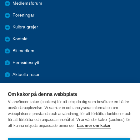
Medlemsforum
Föreningar
Kulbra grejer
Kontakt
Bli medlem
Hemsidesnytt
Aktuella resor
Studiecirklar
Om kakor på denna webbplats
Trygghetsringning
Vi använder kakor (cookies) för att erbjuda dig som besökare en bättre
användarupplevelse. Vi samlar in och analyserar information om
Gårdsrådet
webbplatsens prestanda och användning, för att förbättra funktioner och
för att förbättra och anpassa innehållet. Vi använder kakor (cookies) för
att kunna erbjuda anpassade annonser.
Läs mer om kakor
C/o:Skeppsgården
Skeppsvägen 20