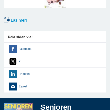
Läs mer!
Dela sidan via:
Facebook
X
LinkedIn
E-post
Senioren