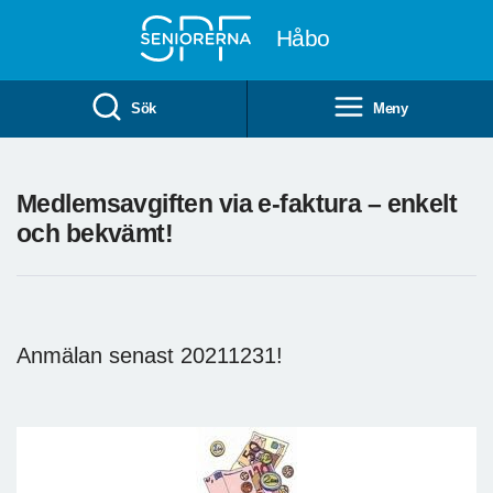
Till övergripande innehåll
Håbo
Sök
Meny
Medlemsavgiften via e-faktura – enkelt
och bekvämt!
Anmälan senast 20211231!