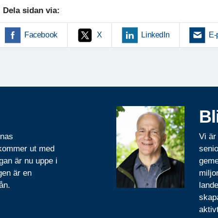
Dela sidan via:
Facebook
X
LinkedIn
E-
Bl
rnas
Vi är
 kommer ut med
senio
gan är nu uppe i
geme
gen är en
miljo
ån.
lande
skapa
aktiv