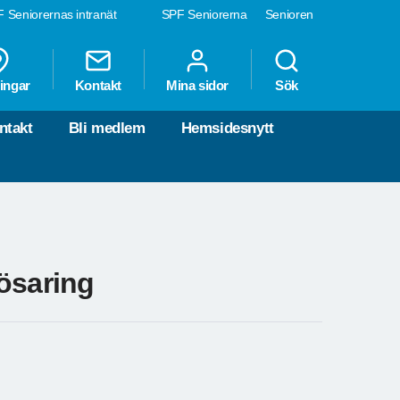
 Seniorernas intranät
SPF Seniorerna
Senioren
ingar
Kontakt
Mina sidor
Sök
ntakt
Bli medlem
Hemsidesnytt
ösaring