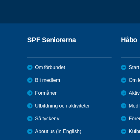
SPF Seniorerna
Håbo
Om förbundet
Start
Bli medlem
Om f
Förmåner
Aktiv
Utbildning och aktiviteter
Medl
Så tycker vi
Före
About us (in English)
Kulbr