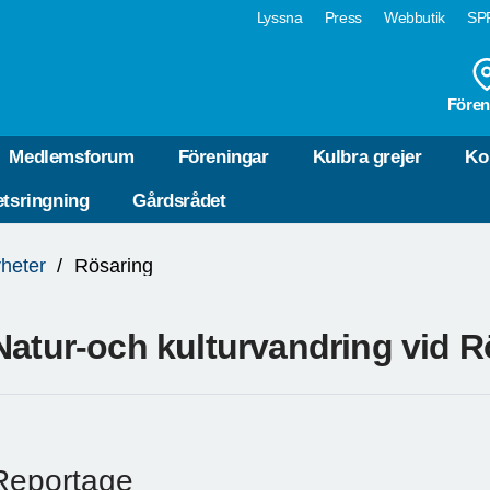
Lyssna
Press
Webbutik
SPF
Fören
Medlemsforum
Föreningar
Kulbra grejer
Ko
tsringning
Gårdsrådet
heter
Rösaring
Natur-och kulturvandring vid R
Reportage