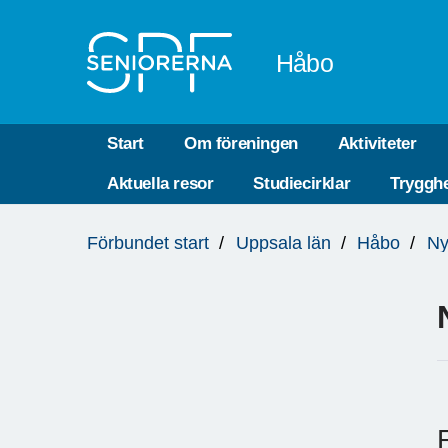
Till övergripande innehåll
Håbo
Start
Om föreningen
Aktiviteter
Aktuella resor
Studiecirklar
Trygghe
Du
Förbundet start
Uppsala län
Håbo
Ny
är
här: