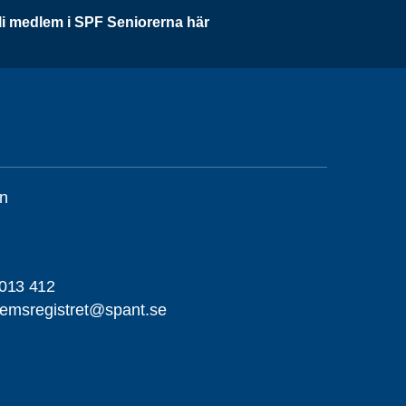
li medlem i SPF Seniorerna här
n
013 412
emsregistret@spant.se