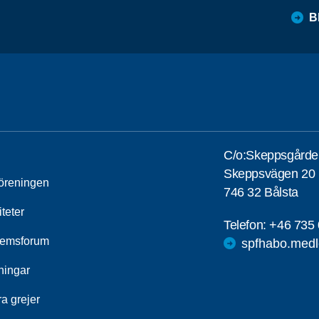
B
C/o:Skeppsgårde
Skeppsvägen 20
öreningen
746 32 Bålsta
iteter
Telefon:
+46 735 
emsforum
spfhabo.medl
ningar
a grejer