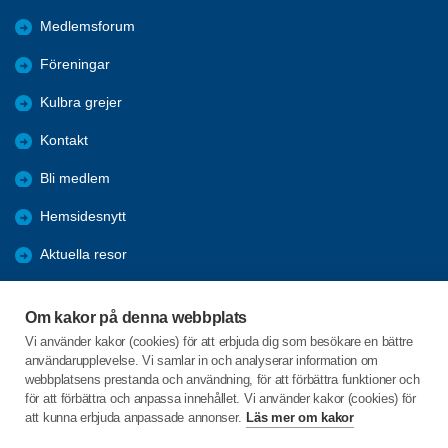
Medlemsforum
Föreningar
Kulbra grejer
Kontakt
Bli medlem
Hemsidesnytt
Aktuella resor
Studiecirklar
Om kakor på denna webbplats
Trygghetsringning
Vi använder kakor (cookies) för att erbjuda dig som besökare en bättre
användarupplevelse. Vi samlar in och analyserar information om
Gårdsrådet
webbplatsens prestanda och användning, för att förbättra funktioner och
för att förbättra och anpassa innehållet. Vi använder kakor (cookies) för
att kunna erbjuda anpassade annonser.
Läs mer om kakor
C/o:Skeppsgården