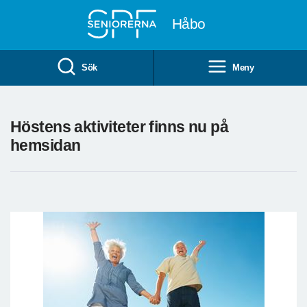
Till övergripande innehåll
Håbo
Sök
Meny
Höstens aktiviteter finns nu på
hemsidan