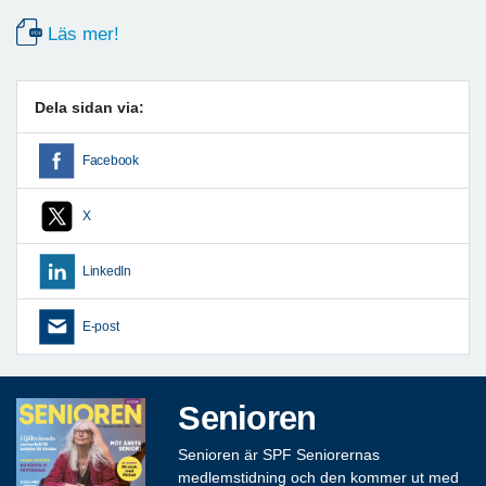
Läs mer!
Dela sidan via:
Facebook
X
LinkedIn
E-post
Senioren
Senioren är SPF Seniorernas
medlemstidning och den kommer ut med