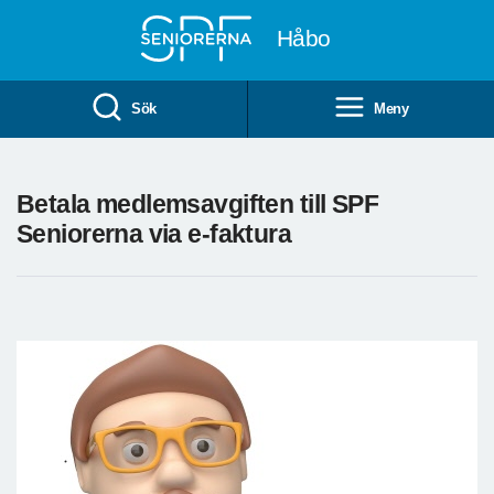
Till övergripande innehåll
Håbo
Sök
Meny
Betala medlemsavgiften till SPF
Seniorerna via e-faktura